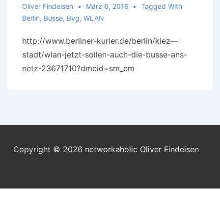
Oliver Findeisen
März 6, 2016
Tagged With
Berlin
,
Busse
,
Bvg
,
WLAN
http://www.berliner-kurier.de/berlin/kiez—
stadt/wlan-jetzt-sollen-auch-die-busse-ans-
netz-23671710?dmcid=sm_em
Copyright © 2026
networkaholic Oliver Findeisen