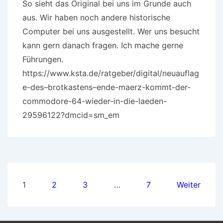
So sieht das Original bei uns im Grunde auch
aus. Wir haben noch andere historische
Computer bei uns ausgestellt. Wer uns besucht
kann gern danach fragen. Ich mache gerne
Führungen.
https://www.ksta.de/ratgeber/digital/neuauflag
e-des–brotkastens–ende-maerz-kommt-der-
commodore-64-wieder-in-die-laeden-
29596122?dmcid=sm_em
Seitennummerierung
1
2
3
…
7
Weiter
der