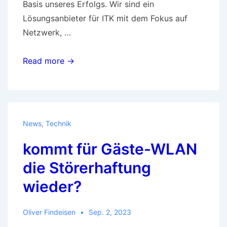
Basis unseres Erfolgs. Wir sind ein
Lösungsanbieter für ITK mit dem Fokus auf
Netzwerk, …
Verkäufer:in
Read more →
(m/w/d)
für
Netzwerklösungen
News
,
Technik
kommt für Gäste-WLAN
die Störerhaftung
wieder?
Oliver Findeisen
Sep. 2, 2023