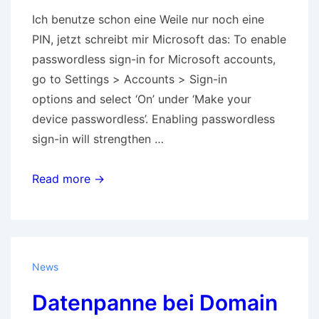
Ich benutze schon eine Weile nur noch eine
PIN, jetzt schreibt mir Microsoft das: To enable
passwordless sign-in for Microsoft accounts,
go to Settings > Accounts > Sign-in
options and select ‘On’ under ‘Make your
device passwordless’. Enabling passwordless
sign-in will strengthen …
Passworte
Read more →
werden
wohl
abgeschafft
über
News
kurz
Datenpanne bei Domain
oder
lang